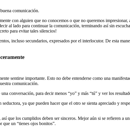
na buena comunicación.
lmente con alguien que no conocemos o que no queremos impresionar, 
decir al lado para continuar la comunicación, terminando así sin escuc
eto para evitar tales silencios!
ntos, incluso secundarios, expresados por el interlocutor. De esta man
inceramente
mente sentirse importante. Esto no debe entenderse como una manifesta
nuestra comunicación.
e una conversación, para decir menos “yo” y más “tú” y ver los resultad
n seductora, ya que pueden hacer que el otro se sienta apreciado y res
, así que los cumplidos deben ser sinceros. Mejor aún si se refieren a u
r que un “tienes ojos bonitos”.